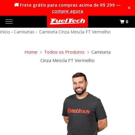
🚚 Frete grátis para compras acima de R$ 299 —
×
compre agora
0
Início
›
Camisetas
›
Camiseta Cinza Mescla FT Vermelho
Home
Todos os Produtos
Camiseta
Cinza Mescla FT Vermelho